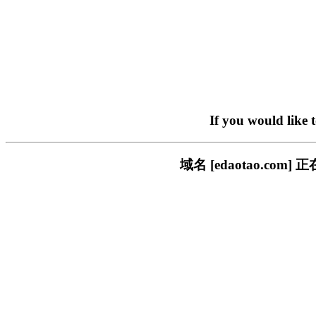
If you would like 
域名 [edaotao.c